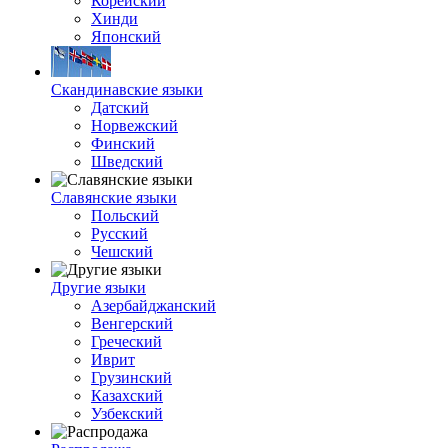
Корейский
Хинди
Японский
Скандинавские языки
Датский
Норвежский
Финский
Шведский
Славянские языки
Польский
Русский
Чешский
Другие языки
Азербайджанский
Венгерский
Греческий
Иврит
Грузинский
Казахский
Узбекский