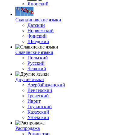
Японский
Скандинавские языки
Датский
Норвежский
Финский
Шведский
Славянские языки
Польский
Русский
Чешский
Другие языки
Азербайджанский
Венгерский
Греческий
Иврит
Грузинский
Казахский
Узбекский
Распродажа
Рождество