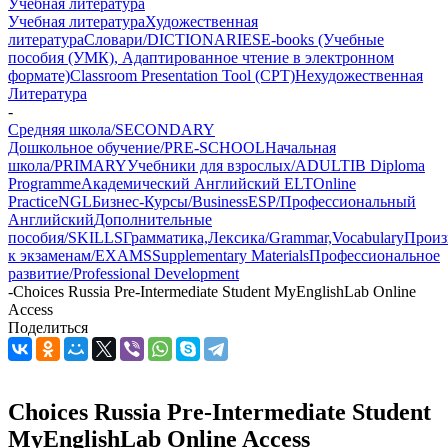
Учебная литература
Учебная литература
Художественная
литература
Словари/DICTIONARIES
E-books (Учебные
пособия (УМК), Адаптированное чтение в электронном
формате)
Classroom Presentation Tool (CPT)
Нехудожественная
Литература
-
Средняя школа/SECONDARY
Дошкольное обучение/PRE-SCHOOL
Начальная
школа/PRIMARY
Учебники для взрослых/ADULT
IB Diploma
Programme
Академический Английский ELT
Online
Practice
NGL
Бизнес-Курсы/Business
ESP/Профессиональный
Английский
Дополнительные
пособия/SKILLS
Грамматика,Лексика/Grammar,Vocabulary
Произ
к экзаменам/EXAMS
Supplementary Materials
Профессиональное
развитие/Professional Development
-
Choices Russia Pre-Intermediate Student MyEnglishLab Online
Access
Поделиться
Choices Russia Pre-Intermediate Student
MyEnglishLab Online Access