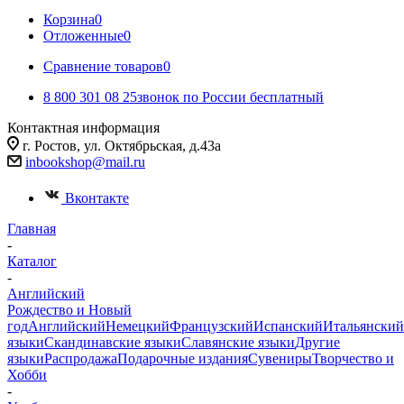
Корзина
0
Отложенные
0
Сравнение товаров
0
8 800 301 08 25
звонок по России бесплатный
Контактная информация
г. Ростов, ул. Октябрьская, д.43а
inbookshop@mail.ru
Вконтакте
Главная
-
Каталог
-
Английский
Рождество и Новый
год
Английский
Немецкий
Французский
Испанский
Итальянский
языки
Скандинавские языки
Славянские языки
Другие
языки
Распродажа
Подарочные издания
Сувениры
Творчество и
Хобби
-