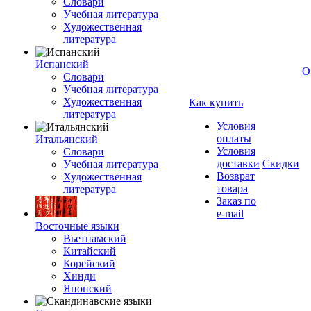
Словари
Учебная литература
Художественная
литература
Испанский
О
Словари
Учебная литература
Художественная
Как купить
литература
Условия
оплаты
Итальянский
Условия
Словари
доставки
Скидки
Учебная литература
Возврат
Художественная
товара
литература
Заказ по
e-mail
Восточные языки
Вьетнамский
Китайский
Корейский
Хинди
Японский