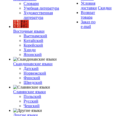
Условия
Словари
доставки
Скидки
Учебная литература
Возврат
Художественная
товара
литература
Заказ по
e-mail
Восточные языки
Вьетнамский
Китайский
Корейский
Хинди
Японский
Скандинавские языки
Датский
Норвежский
Финский
Шведский
Славянские языки
Польский
Русский
Чешский
Другие языки