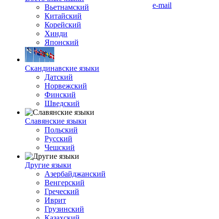
e-mail
Вьетнамский
Китайский
Корейский
Хинди
Японский
Скандинавские языки
Датский
Норвежский
Финский
Шведский
Славянские языки
Польский
Русский
Чешский
Другие языки
Азербайджанский
Венгерский
Греческий
Иврит
Грузинский
Казахский