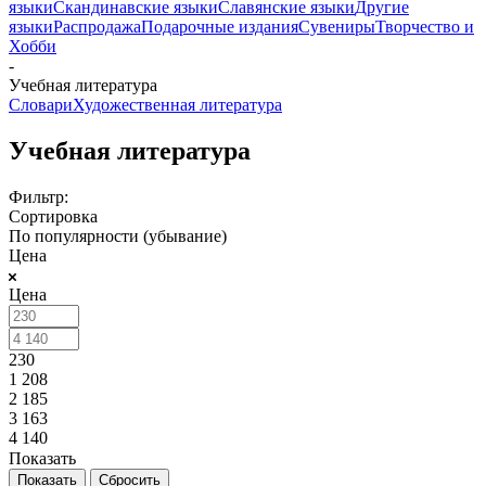
языки
Скандинавские языки
Славянские языки
Другие
языки
Распродажа
Подарочные издания
Сувениры
Творчество и
Хобби
-
Учебная литература
Словари
Художественная литература
Учебная литература
Фильтр:
Сортировка
По популярности (убывание)
Цена
Цена
230
1 208
2 185
3 163
4 140
Показать
Сбросить