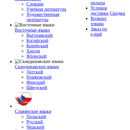
оплаты
Словари
Условия
Учебная литература
доставки
Скидки
Художественная
Возврат
литература
товара
Заказ по
Восточные языки
e-mail
Вьетнамский
Китайский
Корейский
Хинди
Японский
Скандинавские языки
Датский
Норвежский
Финский
Шведский
Славянские языки
Польский
Русский
Чешский