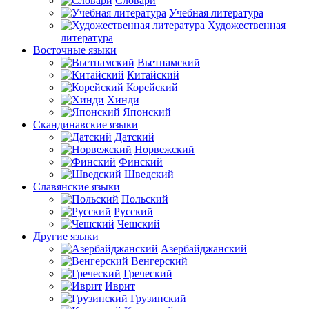
Словари
Учебная литература
Художественная
литература
Восточные языки
Вьетнамский
Китайский
Корейский
Хинди
Японский
Скандинавские языки
Датский
Норвежский
Финский
Шведский
Славянские языки
Польский
Русский
Чешский
Другие языки
Азербайджанский
Венгерский
Греческий
Иврит
Грузинский