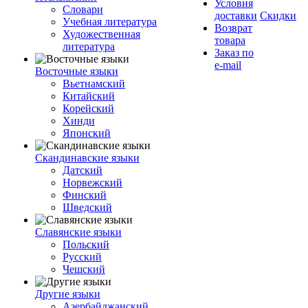
Условия
Словари
доставки
Скидки
Учебная литература
Возврат
Художественная
товара
литература
Заказ по
e-mail
Восточные языки
Вьетнамский
Китайский
Корейский
Хинди
Японский
Скандинавские языки
Датский
Норвежский
Финский
Шведский
Славянские языки
Польский
Русский
Чешский
Другие языки
Азербайджанский