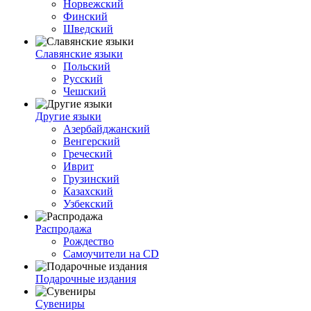
Норвежский
Финский
Шведский
Славянские языки
Польский
Русский
Чешский
Другие языки
Азербайджанский
Венгерский
Греческий
Иврит
Грузинский
Казахский
Узбекский
Распродажа
Рождество
Самоучители на CD
Подарочные издания
Сувениры