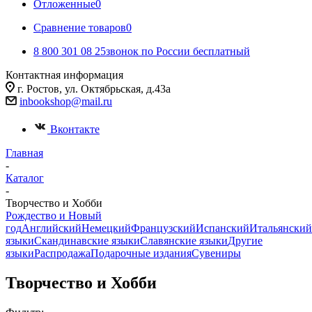
Отложенные
0
Сравнение товаров
0
8 800 301 08 25
звонок по России бесплатный
Контактная информация
г. Ростов, ул. Октябрьская, д.43а
inbookshop@mail.ru
Вконтакте
Главная
-
Каталог
-
Творчество и Хобби
Рождество и Новый
год
Английский
Немецкий
Французский
Испанский
Итальянский
языки
Скандинавские языки
Славянские языки
Другие
языки
Распродажа
Подарочные издания
Сувениры
Творчество и Хобби