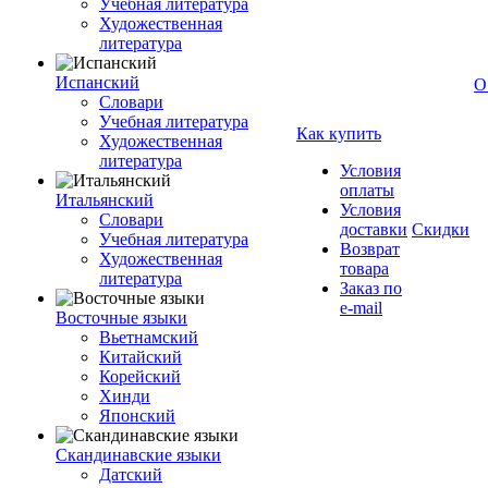
Учебная литература
Художественная
литература
Испанский
О
Словари
Учебная литература
Как купить
Художественная
литература
Условия
оплаты
Итальянский
Условия
Словари
доставки
Скидки
Учебная литература
Возврат
Художественная
товара
литература
Заказ по
e-mail
Восточные языки
Вьетнамский
Китайский
Корейский
Хинди
Японский
Скандинавские языки
Датский