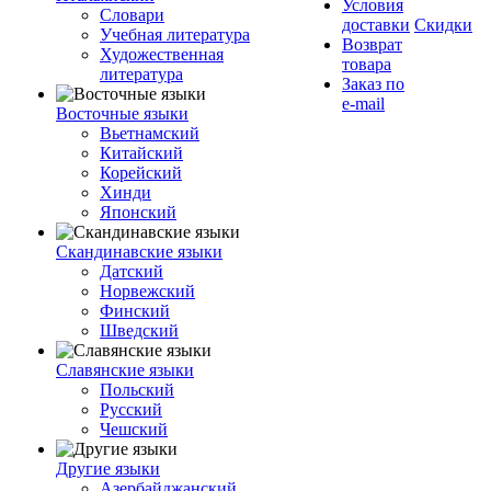
Условия
Словари
доставки
Скидки
Учебная литература
Возврат
Художественная
товара
литература
Заказ по
e-mail
Восточные языки
Вьетнамский
Китайский
Корейский
Хинди
Японский
Скандинавские языки
Датский
Норвежский
Финский
Шведский
Славянские языки
Польский
Русский
Чешский
Другие языки
Азербайджанский