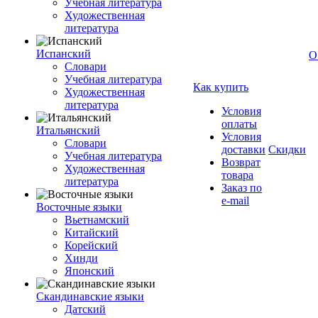
Учебная литература
Художественная
литература
Испанский
О
Словари
Учебная литература
Как купить
Художественная
литература
Условия
оплаты
Итальянский
Условия
Словари
доставки
Скидки
Учебная литература
Возврат
Художественная
товара
литература
Заказ по
e-mail
Восточные языки
Вьетнамский
Китайский
Корейский
Хинди
Японский
Скандинавские языки
Датский