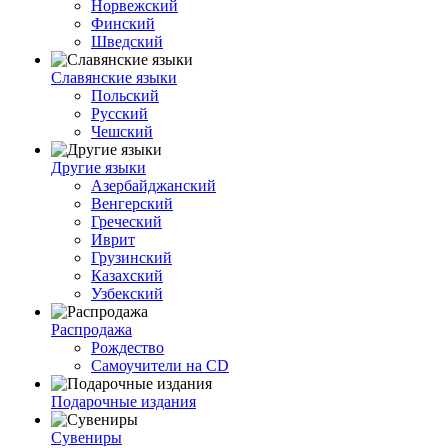
Норвежский
Финский
Шведский
Славянские языки
Польский
Русский
Чешский
Другие языки
Азербайджанский
Венгерский
Греческий
Иврит
Грузинский
Казахский
Узбекский
Распродажа
Рождество
Самоучители на CD
Подарочные издания
Сувениры