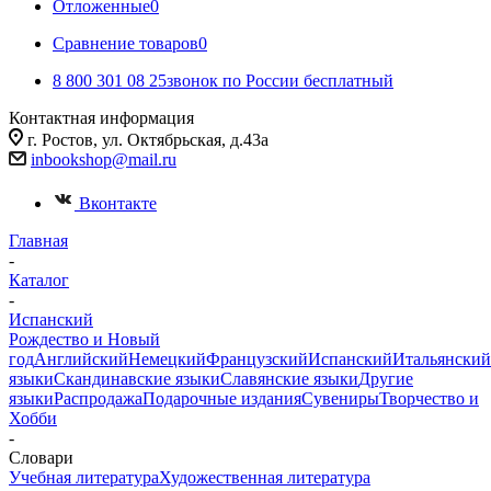
Отложенные
0
Сравнение товаров
0
8 800 301 08 25
звонок по России бесплатный
Контактная информация
г. Ростов, ул. Октябрьская, д.43а
inbookshop@mail.ru
Вконтакте
Главная
-
Каталог
-
Испанский
Рождество и Новый
год
Английский
Немецкий
Французский
Испанский
Итальянский
языки
Скандинавские языки
Славянские языки
Другие
языки
Распродажа
Подарочные издания
Сувениры
Творчество и
Хобби
-
Словари
Учебная литература
Художественная литература