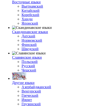
Восточные языки
Вьетнамский
Китайский
Корейский
Хинди
Японский
Скандинавские языки
Датский
Норвежский
Финский
Шведский
Славянские языки
Польский
Русский
Чешский
Другие языки
Азербайджанский
Венгерский
Греческий
Иврит
Грузинский