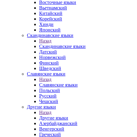
Восточные языки
Вьетнамский
Китайский
Корейский
Хинди
Японский
Скандинавские языки
Назад
Скандинавские языки
Датский
Норвежский
Финский
Шведский
Славянские языки
Назад
Славянские языки
Польский
Русский
Чешский
Другие языки
Назад
Другие языки
Азербайджанский
Венгерский
Греческий