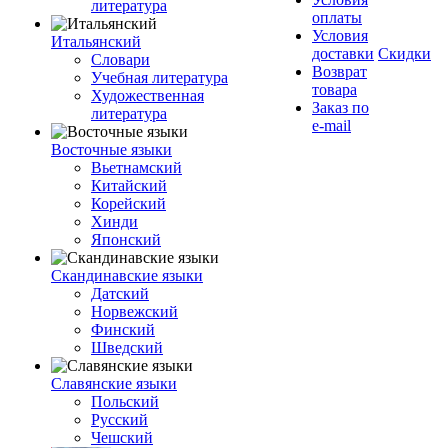
литература
оплаты
Условия
Итальянский
доставки
Скидки
Словари
Возврат
Учебная литература
товара
Художественная
Заказ по
литература
e-mail
Восточные языки
Вьетнамский
Китайский
Корейский
Хинди
Японский
Скандинавские языки
Датский
Норвежский
Финский
Шведский
Славянские языки
Польский
Русский
Чешский