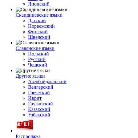
Японский
Скандинавские языки
Датский
Норвежский
Финский
Шведский
Славянские языки
Польский
Русский
Чешский
Другие языки
Азербайджанский
Венгерский
Греческий
Иврит
Грузинский
Казахский
Узбекский
Распродажа