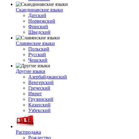
Скандинавские языки
Датский
Норвежский
Финский
Шведский
Славянские языки
Польский
Русский
Чешский
Другие языки
Азербайджанский
Венгерский
Греческий
Иврит
Грузинский
Казахский
Узбекский
Распродажа
Рождество