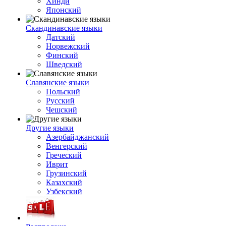
Хинди
Японский
Скандинавские языки
Датский
Норвежский
Финский
Шведский
Славянские языки
Польский
Русский
Чешский
Другие языки
Азербайджанский
Венгерский
Греческий
Иврит
Грузинский
Казахский
Узбекский