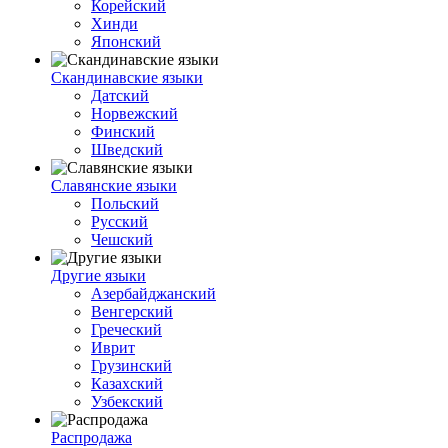
Корейский
Хинди
Японский
Скандинавские языки
Датский
Норвежский
Финский
Шведский
Славянские языки
Польский
Русский
Чешский
Другие языки
Азербайджанский
Венгерский
Греческий
Иврит
Грузинский
Казахский
Узбекский
Распродажа