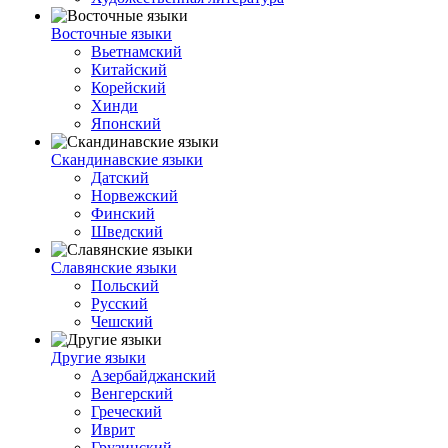
Восточные языки
Вьетнамский
Китайский
Корейский
Хинди
Японский
Скандинавские языки
Датский
Норвежский
Финский
Шведский
Славянские языки
Польский
Русский
Чешский
Другие языки
Азербайджанский
Венгерский
Греческий
Иврит
Грузинский