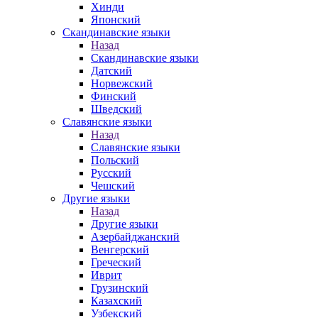
Хинди
Японский
Скандинавские языки
Назад
Скандинавские языки
Датский
Норвежский
Финский
Шведский
Славянские языки
Назад
Славянские языки
Польский
Русский
Чешский
Другие языки
Назад
Другие языки
Азербайджанский
Венгерский
Греческий
Иврит
Грузинский
Казахский
Узбекский