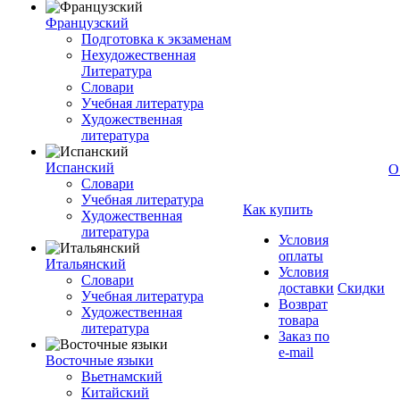
Французский
Подготовка к экзаменам
Нехудожественная
Литература
Словари
Учебная литература
Художественная
литература
Испанский
О
Словари
Учебная литература
Как купить
Художественная
литература
Условия
оплаты
Итальянский
Условия
Словари
доставки
Скидки
Учебная литература
Возврат
Художественная
товара
литература
Заказ по
e-mail
Восточные языки
Вьетнамский
Китайский