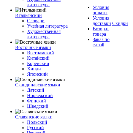
литература
Условия
оплаты
Итальянский
Условия
Словари
доставки
Скидки
Учебная литература
Возврат
Художественная
товара
литература
Заказ по
e-mail
Восточные языки
Вьетнамский
Китайский
Корейский
Хинди
Японский
Скандинавские языки
Датский
Норвежский
Финский
Шведский
Славянские языки
Польский
Русский
Чешский