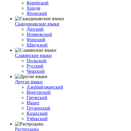
Корейский
Хинди
Японский
Скандинавские языки
Датский
Норвежский
Финский
Шведский
Славянские языки
Польский
Русский
Чешский
Другие языки
Азербайджанский
Венгерский
Греческий
Иврит
Грузинский
Казахский
Узбекский
Распродажа