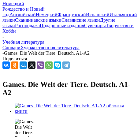
Немецкий
Рождество и Новый
год
Английский
Немецкий
Французский
Испанский
Итальянский
языки
Скандинавские языки
Славянские языки
Другие
языки
Распродажа
Подарочные издания
Сувениры
Творчество и
Хобби
-
Учебная литература
Словари
Художественная литература
-
Games. Die Welt der Tiere. Deutsch. A1-A2
Поделиться
Games. Die Welt der Tiere. Deutsch. A1-
A2