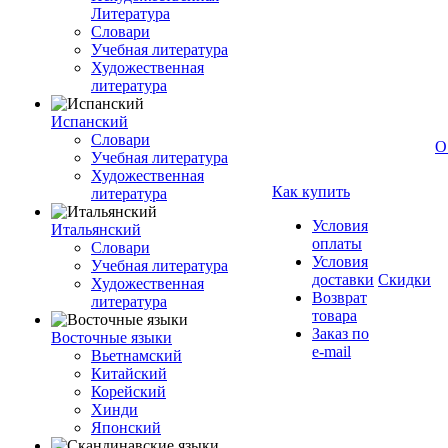
Литература
Словари
Учебная литература
Художественная
литература
Испанский
Словари
О
Учебная литература
Художественная
Как купить
литература
Условия
Итальянский
оплаты
Словари
Условия
Учебная литература
доставки
Скидки
Художественная
Возврат
литература
товара
Заказ по
Восточные языки
e-mail
Вьетнамский
Китайский
Корейский
Хинди
Японский