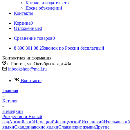
Каталоги издательств
Доска объявлений
Контакты
Корзина
0
Отложенные
0
Сравнение товаров
0
8 800 301 08 25
звонок по России бесплатный
Контактная информация
г. Ростов, ул. Октябрьская, д.43а
inbookshop@mail.ru
Вконтакте
Главная
-
Каталог
-
Немецкий
Рождество и Новый
год
Английский
Немецкий
Французский
Испанский
Итальянский
языки
Скандинавские языки
Славянские языки
Другие