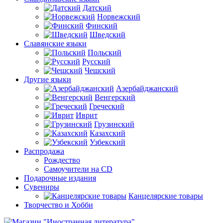
Датский
Норвежский
Финский
Шведский
Славянские языки
Польский
Русский
Чешский
Другие языки
Азербайджанский
Венгерский
Греческий
Иврит
Грузинский
Казахский
Узбекский
Распродажа
Рождество
Самоучители на CD
Подарочные издания
Сувениры
Канцелярские товары
Творчество и Хобби