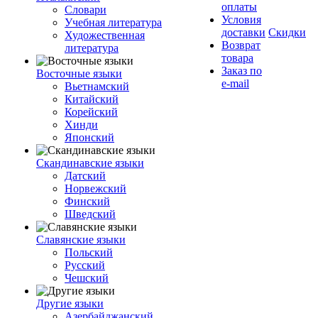
оплаты
Словари
Условия
Учебная литература
доставки
Скидки
Художественная
Возврат
литература
товара
Заказ по
Восточные языки
e-mail
Вьетнамский
Китайский
Корейский
Хинди
Японский
Скандинавские языки
Датский
Норвежский
Финский
Шведский
Славянские языки
Польский
Русский
Чешский
Другие языки
Азербайджанский