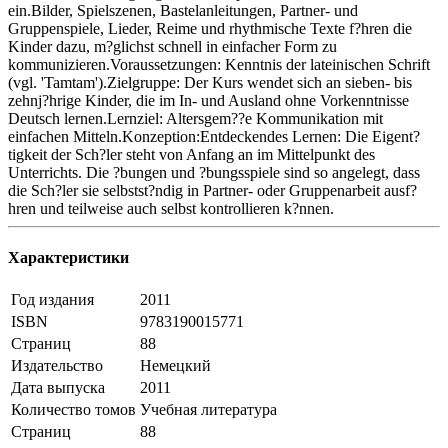
ein.Bilder, Spielszenen, Bastelanleitungen, Partner- und
Gruppenspiele, Lieder, Reime und rhythmische Texte f?hren die
Kinder dazu, m?glichst schnell in einfacher Form zu
kommunizieren.Voraussetzungen: Kenntnis der lateinischen Schrift
(vgl. 'Tamtam').Zielgruppe: Der Kurs wendet sich an sieben- bis
zehnj?hrige Kinder, die im In- und Ausland ohne Vorkenntnisse
Deutsch lernen.Lernziel: Altersgem??e Kommunikation mit
einfachen Mitteln.Konzeption:Entdeckendes Lernen: Die Eigent?
tigkeit der Sch?ler steht von Anfang an im Mittelpunkt des
Unterrichts. Die ?bungen und ?bungsspiele sind so angelegt, dass
die Sch?ler sie selbstst?ndig in Partner- oder Gruppenarbeit ausf?
hren und teilweise auch selbst kontrollieren k?nnen.
Характеристики
Год издания
2011
ISBN
9783190015771
Страниц
88
Издательство
Немецкий
Дата выпуска
2011
Количество томов
Учебная литература
Страниц
88